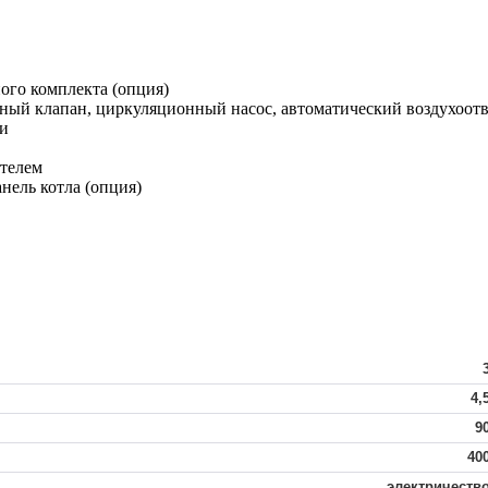
ого комплекта (опция)
ьный клапан, циркуляционный насос, автоматический воздухоот
ли
телем
нель котла (опция)
4,
9
40
электричеств