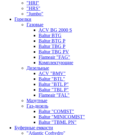
"HRI"
"HRS"
"Jumbo"
Горелки
Газовые
ACV BG 2000 S
Baltur BTG
Baltur BTG P
Baltur TBG P
Baltur TBG PV
Flameair "FAG"
Комплектующие
Дизельные
ACV "BMV"
Baltur "BTL"
Baltur "BTL P"
Baltur "TBL P"
Flameair "FAL"
Мазутные
Газ-дизель
Baltur "COMIST"
Baltur "MINICOMIST"
Baltur "TBML PN"
Буферные емкости
"Atlantic Corhydro"