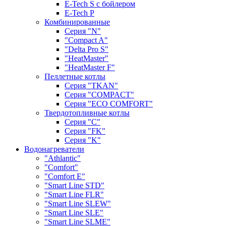
E-Tech S с бойлером
E-Tech P
Комбинированные
Серия "N"
"Compact A"
"Delta Pro S"
"HeatMaster"
"HeatMaster F"
Пеллетные котлы
Cерия "TKAN"
Cерия "COMPACT"
Серия "ECO COMFORT"
Твердотопливные котлы
Серия "C"
Серия "FK"
Серия "K"
Водонагреватели
"Athlantic"
"Comfort"
"Comfort E"
"Smart Line STD"
"Smart Line FLR"
"Smart Line SLEW"
"Smart Line SLE"
"Smart Line SLME"