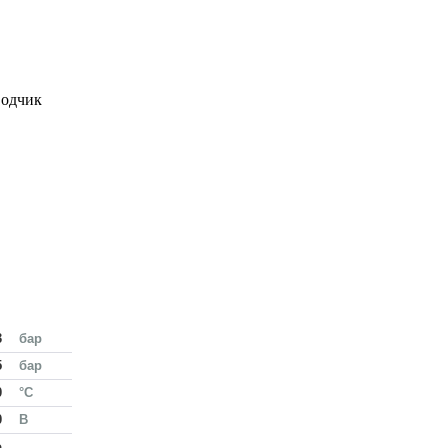
водчик
3
бар
5
бар
0
°С
0
В
о