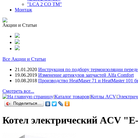
"LCA 2 CO TM"
Монтаж
Акции и Статьи
Все Акции и Статьи
21.01.2020
Инструкция по подбору термоизоляции передн
19.06.2019
Изменение артикулов запчастей Alfa Comfort
10.08.2018
Производство HeatMaser 71 и HeatMaster 101 
Смотреть все...
|
Каталог товаров
|
Котлы ACV
|
Электрич
Поделиться…
Котел электрический ACV "E-