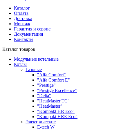
Каталог
Оплата
Доставка
Монтаж
Гарантия и сервис
Документация
Контакты
Каталог товаров
Модульные котельные
Котлы
Газовые
"Alfa Comfort"
"Alfa Comfort E"
"Prestige"
"Prestige Exсellence"
"Delta"
"HeatMaster TC"
"HeatMaster"
"Kompakt HR Eco"
"Kompakt HRE Eco"
Электрические
E-tech W