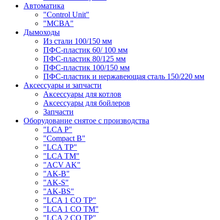
Автоматика
"Control Unit"
"MCBA"
Дымоходы
Из стали 100/150 мм
ПФС-пластик 60/ 100 мм
ПФС-пластик 80/125 мм
ПФС-пластик 100/150 мм
ПФС-пластик и нержавеющая сталь 150/220 мм
Аксессуары и запчасти
Аксессуары для котлов
Аксессуары для бойлеров
Запчасти
Оборудование снятое с производства
"LCA P"
"Compact B"
"LCA TP"
"LCA TM"
"ACV AK"
"AK-B"
"AK-S"
"AK-BS"
"LCA 1 CO TP"
"LCA 1 CO TM"
"LCA 2 CO TP"