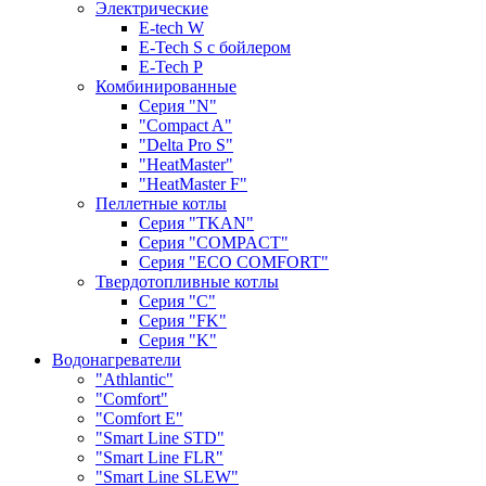
Электрические
E-tech W
E-Tech S с бойлером
E-Tech P
Комбинированные
Серия "N"
"Compact A"
"Delta Pro S"
"HeatMaster"
"HeatMaster F"
Пеллетные котлы
Cерия "TKAN"
Cерия "COMPACT"
Серия "ECO COMFORT"
Твердотопливные котлы
Серия "C"
Серия "FK"
Серия "K"
Водонагреватели
"Athlantic"
"Comfort"
"Comfort E"
"Smart Line STD"
"Smart Line FLR"
"Smart Line SLEW"