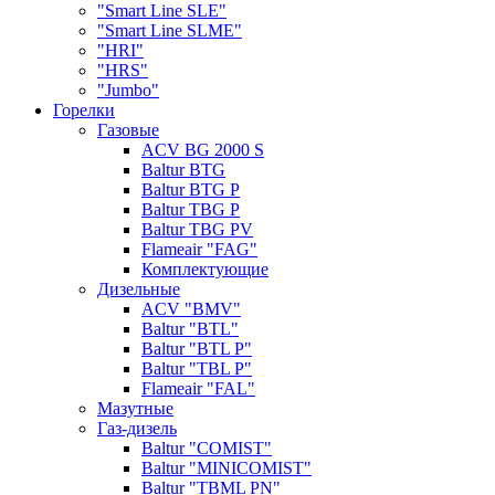
"Smart Line SLE"
"Smart Line SLME"
"HRI"
"HRS"
"Jumbo"
Горелки
Газовые
ACV BG 2000 S
Baltur BTG
Baltur BTG P
Baltur TBG P
Baltur TBG PV
Flameair "FAG"
Комплектующие
Дизельные
ACV "BMV"
Baltur "BTL"
Baltur "BTL P"
Baltur "TBL P"
Flameair "FAL"
Мазутные
Газ-дизель
Baltur "COMIST"
Baltur "MINICOMIST"
Baltur "TBML PN"