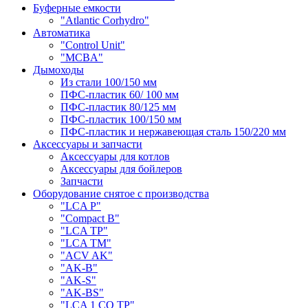
Буферные емкости
"Atlantic Corhydro"
Автоматика
"Control Unit"
"MCBA"
Дымоходы
Из стали 100/150 мм
ПФС-пластик 60/ 100 мм
ПФС-пластик 80/125 мм
ПФС-пластик 100/150 мм
ПФС-пластик и нержавеющая сталь 150/220 мм
Аксессуары и запчасти
Аксессуары для котлов
Аксессуары для бойлеров
Запчасти
Оборудование снятое с производства
"LCA P"
"Compact B"
"LCA TP"
"LCA TM"
"ACV AK"
"AK-B"
"AK-S"
"AK-BS"
"LCA 1 CO TP"