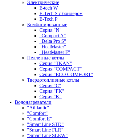
Электрические
E-tech W
E-Tech S с бойлером
E-Tech P
Комбинированные
Серия "N"
"Compact A"
"Delta Pro S"
"HeatMaster"
"HeatMaster F"
Пеллетные котлы
Cерия "TKAN"
Cерия "COMPACT"
Серия "ECO COMFORT"
Твердотопливные котлы
Серия "C"
Серия "FK"
Серия "K"
Водонагреватели
"Athlantic"
"Comfort"
"Comfort E"
"Smart Line STD"
"Smart Line FLR"
"Smart Line SLEW"