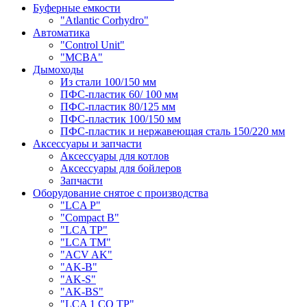
Буферные емкости
"Atlantic Corhydro"
Автоматика
"Control Unit"
"MCBA"
Дымоходы
Из стали 100/150 мм
ПФС-пластик 60/ 100 мм
ПФС-пластик 80/125 мм
ПФС-пластик 100/150 мм
ПФС-пластик и нержавеющая сталь 150/220 мм
Аксессуары и запчасти
Аксессуары для котлов
Аксессуары для бойлеров
Запчасти
Оборудование снятое с производства
"LCA P"
"Compact B"
"LCA TP"
"LCA TM"
"ACV AK"
"AK-B"
"AK-S"
"AK-BS"
"LCA 1 CO TP"