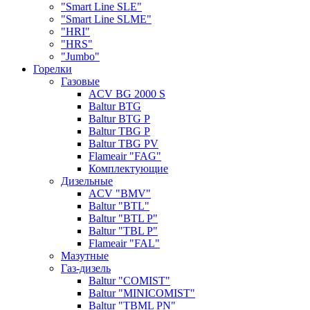
"Smart Line SLE"
"Smart Line SLME"
"HRI"
"HRS"
"Jumbo"
Горелки
Газовые
ACV BG 2000 S
Baltur BTG
Baltur BTG P
Baltur TBG P
Baltur TBG PV
Flameair "FAG"
Комплектующие
Дизельные
ACV "BMV"
Baltur "BTL"
Baltur "BTL P"
Baltur "TBL P"
Flameair "FAL"
Мазутные
Газ-дизель
Baltur "COMIST"
Baltur "MINICOMIST"
Baltur "TBML PN"