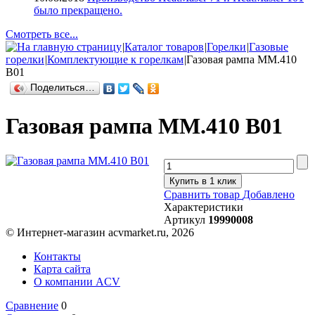
было прекращено.
Смотреть все...
|
Каталог товаров
|
Горелки
|
Газовые
горелки
|
Комплектующие к горелкам
|
Газовая рампа MM.410
B01
Поделиться…
Газовая рампа MM.410 B01
Купить в 1 клик
Сравнить товар
Добавлено
Характеристики
Артикул
19990008
© Интернет-магазин acvmarket.ru, 2026
Контакты
Карта сайта
О компании ACV
Сравнение
0