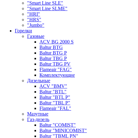
"Smart Line SLE"
"Smart Line SLME"
"HRI"
"HRS"
"Jumbo"
Горелки
Газовые
ACV BG 2000 S
Baltur BTG
Baltur BTG P
Baltur TBG P
Baltur TBG PV
Flameair "FAG"
Комплектующие
Дизельные
ACV "BMV"
Baltur "BTL"
Baltur "BTL P"
Baltur "TBL P"
Flameair "FAL"
Мазутные
Газ-дизель
Baltur "COMIST"
Baltur "MINICOMIST"
Baltur "TBML PN"