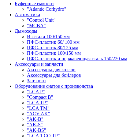
Буферные емкости
"Atlantic Corhydro"
Автоматика
"Control Unit"
"MCBA"
Дымоходы
Из стали 100/150 мм
ПФС-пластик 60/ 100 мм
ПФС-пластик 80/125 мм
ПФС-пластик 100/150 мм
ПФС-пластик и нержавеющая сталь 150/220 мм
Аксессуары и запчасти
Аксессуары для котлов
Аксессуары для бойлеров
Запчасти
Оборудование снятое с производства
"LCA P"
"Compact B"
"LCA TP"
"LCA TM"
"ACV AK"
"AK-B"
"AK-S"
"AK-BS"
"LCA 1 CO TP"