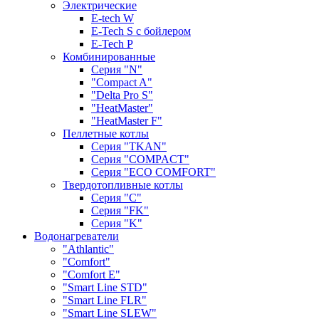
Электрические
E-tech W
E-Tech S с бойлером
E-Tech P
Комбинированные
Серия "N"
"Compact A"
"Delta Pro S"
"HeatMaster"
"HeatMaster F"
Пеллетные котлы
Cерия "TKAN"
Cерия "COMPACT"
Серия "ECO COMFORT"
Твердотопливные котлы
Серия "C"
Серия "FK"
Серия "K"
Водонагреватели
"Athlantic"
"Comfort"
"Comfort E"
"Smart Line STD"
"Smart Line FLR"
"Smart Line SLEW"