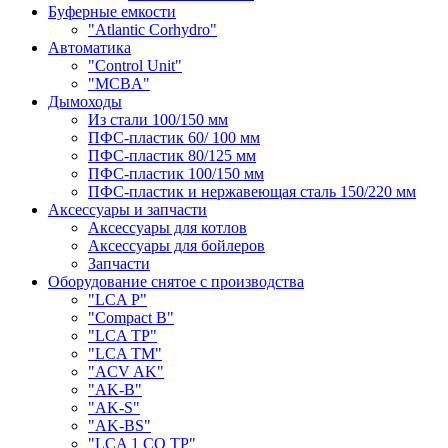
Буферные емкости
"Atlantic Corhydro"
Автоматика
"Control Unit"
"MCBA"
Дымоходы
Из стали 100/150 мм
ПФС-пластик 60/ 100 мм
ПФС-пластик 80/125 мм
ПФС-пластик 100/150 мм
ПФС-пластик и нержавеющая сталь 150/220 мм
Аксессуары и запчасти
Аксессуары для котлов
Аксессуары для бойлеров
Запчасти
Оборудование снятое с производства
"LCA P"
"Compact B"
"LCA TP"
"LCA TM"
"ACV AK"
"AK-B"
"AK-S"
"AK-BS"
"LCA 1 CO TP"