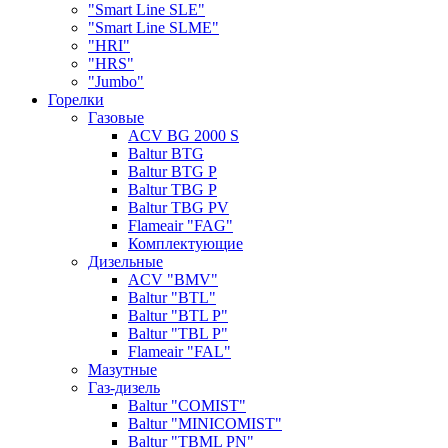
"Smart Line SLE"
"Smart Line SLME"
"HRI"
"HRS"
"Jumbo"
Горелки
Газовые
ACV BG 2000 S
Baltur BTG
Baltur BTG P
Baltur TBG P
Baltur TBG PV
Flameair "FAG"
Комплектующие
Дизельные
ACV "BMV"
Baltur "BTL"
Baltur "BTL P"
Baltur "TBL P"
Flameair "FAL"
Мазутные
Газ-дизель
Baltur "COMIST"
Baltur "MINICOMIST"
Baltur "TBML PN"