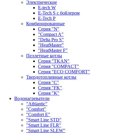
Электрические
E-tech W
E-Tech S с бойлером
E-Tech P
Комбинированные
Серия "N"
"Compact A"
"Delta Pro S"
"HeatMaster"
"HeatMaster F"
Пеллетные котлы
Cерия "TKAN"
Cерия "COMPACT"
Серия "ECO COMFORT"
Твердотопливные котлы
Серия "C"
Серия "FK"
Серия "K"
Водонагреватели
"Athlantic"
"Comfort"
"Comfort E"
"Smart Line STD"
"Smart Line FLR"
"Smart Line SLEW"